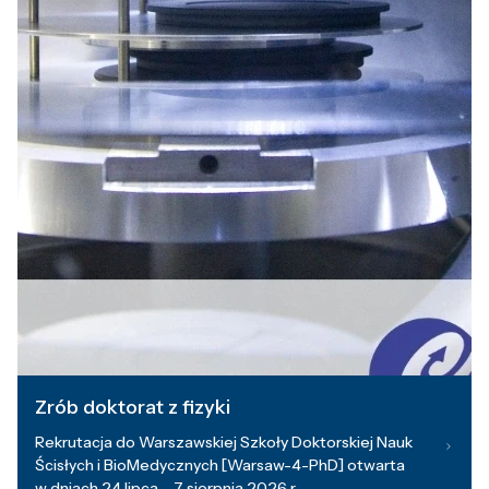
Zrób doktorat z fizyki
Rekrutacja do Warszawskiej Szkoły Doktorskiej Nauk
Ścisłych i BioMedycznych [Warsaw-4-PhD] otwarta
w dniach 24 lipca – 7 sierpnia 2026 r.