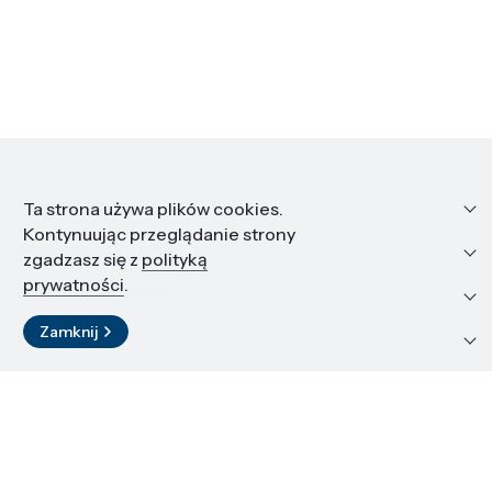
Informacje
Ta strona używa plików cookies.
Kontynuując przeglądanie strony
Edukacja i kariera
zgadzasz się z
polityką
prywatności
.
Zasoby i materiały
Zamknij
Kontakt
LinkedIn
© 2026 Instytut Wysokich Ciśnień PAN