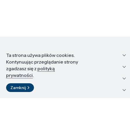
Informacje
Ta strona używa plików cookies.
Kontynuując przeglądanie strony
Edukacja i kariera
zgadzasz się z
polityką
prywatności
.
Zasoby i materiały
Zamknij
Kontakt
LinkedIn
© 2026 Instytut Wysokich Ciśnień PAN