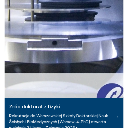
Zrób doktorat z fizyki
Rekrutacja do Warszawskiej Szkoły Doktorskiej Nauk
Ścisłych i BioMedycznych [Warsaw-4-PhD] otwarta
w dniach 24 lipca – 7 sierpnia 2026 r.