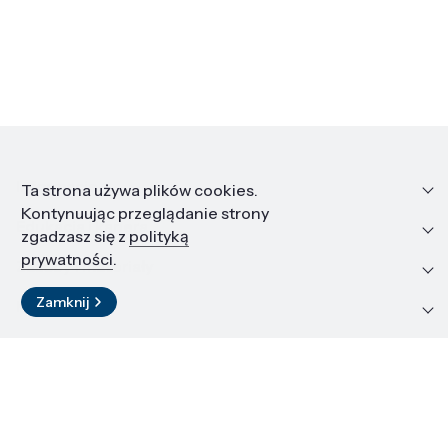
Informacje
Ta strona używa plików cookies.
Kontynuując przeglądanie strony
Edukacja i kariera
zgadzasz się z
polityką
prywatności
.
Zasoby i materiały
Zamknij
Kontakt
LinkedIn
© 2026 Instytut Wysokich Ciśnień PAN