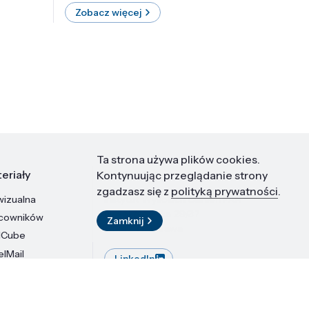
Zobacz więcej
Zobac
Ta strona używa plików cookies.
eriały
Kontakt
Kontynuując przeglądanie strony
zgadzasz się z
polityką prywatności
.
wizualna
Instytut Wysokich Ciśnień PAN
ul. Sokołowska 29/37
acowników
Zamknij
01-142 Warszawa
dCube
elMail
LinkedIn
stytutu