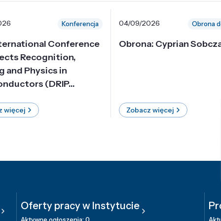
026
04/09/2026
Konferencja
Obrona d
nternational Conference
Obrona: Cyprian Sobcz
ects Recognition,
g and Physics in
nductors (DRIP...
 więcej
Zobacz więcej
Oferty pracy w Instytucie
Pr
Aktywne ogłoszenia: 0
Aktu