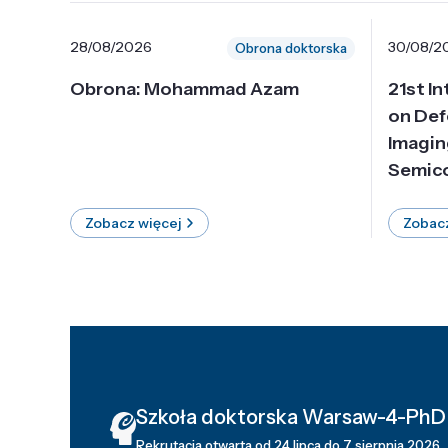
28/08/2026
30/08/2
Obrona doktorska
Obrona: Mohammad Azam
21st I
on Def
Imagin
Semico
Zobacz więcej
Zobacz
Szkoła doktorska Warsaw-4-PhD
Rekrutacja otwarta od 24 lipca do 7 sierpnia 2026