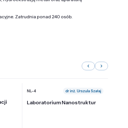
tacyjne. Zatrudnia ponad 240 osób.
NL-4
NL-6
dr inż. Urszula Szałaj
cji
Laboratorium Nanostruktur
Labor
Nadp
i Tec