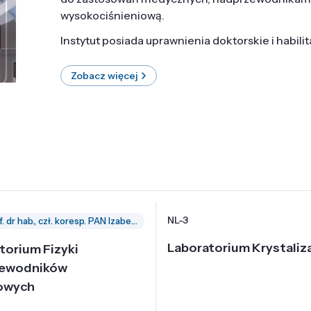
wysokociśnieniową.
Instytut posiada uprawnienia doktorskie i habili
Zobacz więcej
NL-3
prof. dr hab., czł. koresp. PAN Izabella Grzegory
Laboratorium Krystaliza
torium Fizyki
zewodników
owych