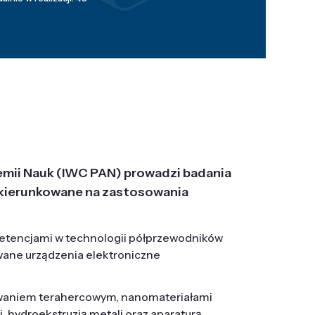
emii Nauk (IWC PAN) prowadzi badania
j, ukierunkowane na zastosowania
etencjami w technologii półprzewodników
wane urządzenia elektroniczne
owaniem terahercowym, nanomateriałami
hydroekstruzją metali oraz aparaturą