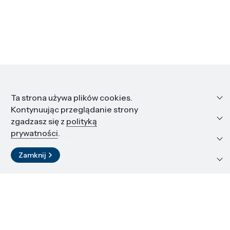
Informacje
Ta strona używa plików cookies.
Kontynuując przeglądanie strony
Edukacja i kariera
zgadzasz się z
polityką
prywatności
.
Zasoby i materiały
Zamknij
Kontakt
LinkedIn
© 2026 Instytut Wysokich Ciśnień PAN