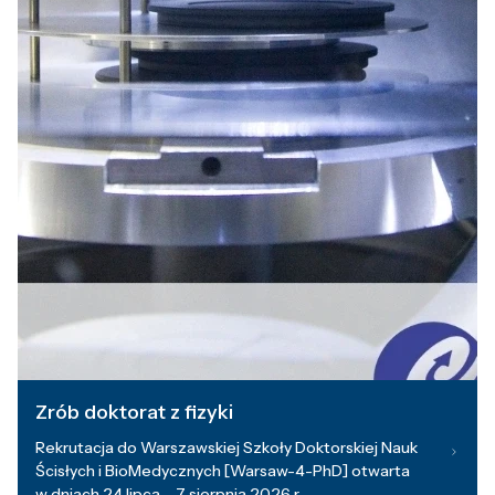
Zrób doktorat z fizyki
Rekrutacja do Warszawskiej Szkoły Doktorskiej Nauk
Ścisłych i BioMedycznych [Warsaw-4-PhD] otwarta
w dniach 24 lipca – 7 sierpnia 2026 r.