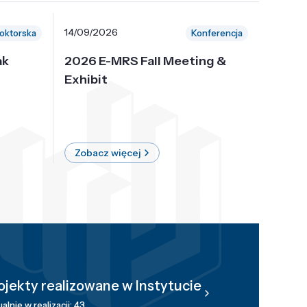
14/09/2026
30/10/
oktorska
Konferencja
ak
2026 E-MRS Fall Meeting &
5th P
Exhibit
Intern
on Sof
where 
Zobacz więcej
Zobac
ojekty realizowane w Instytucie
alnie w realizacji: 43