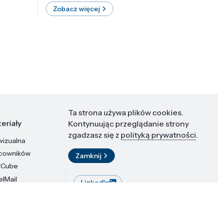
Zobacz więcej
Zobac
Ta strona używa plików cookies.
eriały
Kontakt
Kontynuując przeglądanie strony
zgadzasz się z
polityką prywatności
.
wizualna
Instytut Wysokich Ciśnień PAN
ul. Sokołowska 29/37
acowników
Zamknij
01-142 Warszawa
dCube
elMail
LinkedIn
stytutu