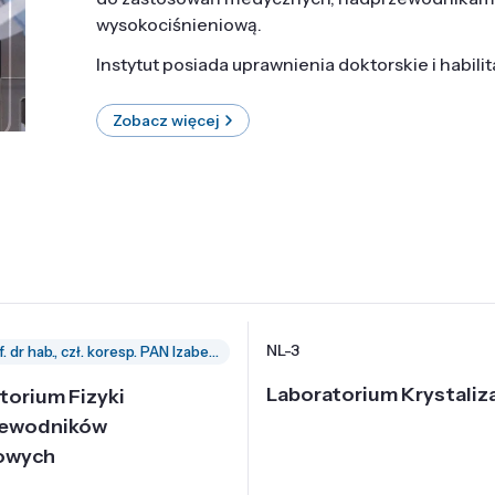
wysokociśnieniową.
Instytut posiada uprawnienia doktorskie i habili
Zobacz więcej
NL-3
prof. dr hab., czł. koresp. PAN Izabella Grzegory
Laboratorium Krystaliza
torium Fizyki
zewodników
owych