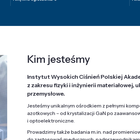
Kim jesteśmy
Instytut Wysokich Ciśnień Polskiej Akad
z zakresu fizyki i inżynierii materiałowe
przemysłowe.
Jesteśmy unikalnym ośrodkiem z pełnymi komp
azotkowych – od krystalizacji GaN po zaawanso
i optoelektroniczne.
Prowadzimy także badania m.in. nad promieni
do zastosowań medycznych, nadprzewodnikami, 