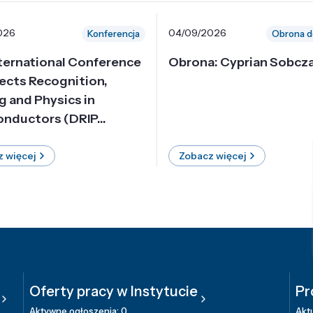
026
04/09/2026
Konferencja
Obrona d
nternational Conference
Obrona: Cyprian Sobcz
ects Recognition,
g and Physics in
nductors (DRIP...
 więcej
Zobacz więcej
Oferty pracy w Instytucie
Pr
Aktywne ogłoszenia: 0
Aktu