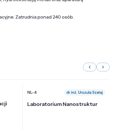
tacyjne. Zatrudnia ponad 240 osób.
NL-4
NL-6
dr inż. Urszula Szałaj
cji
Laboratorium Nanostruktur
Labor
Nadp
i Tec