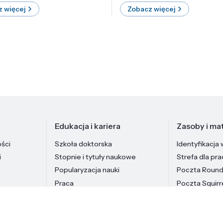
 więcej
Zobacz więcej
Edukacja i kariera
Zasoby i mat
ości
Szkoła doktorska
Identyfikacja 
i
Stopnie i tytuły naukowe
Strefa dla pr
Popularyzacja nauki
Poczta Roun
Praca
Poczta Squirr
Pracownicy In