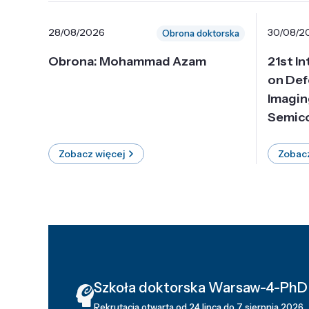
28/08/2026
30/08/2
Obrona doktorska
Obrona: Mohammad Azam
21st I
on Def
Imagin
Semico
Zobacz więcej
Zobacz
Szkoła doktorska Warsaw-4-PhD
Rekrutacja otwarta od 24 lipca do 7 sierpnia 2026