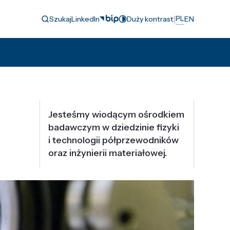
|
PL
Szukaj
LinkedIn
Duży kontrast
EN
Jesteśmy wiodącym ośrodkiem
badawczym w dziedzinie fizyki
i technologii półprzewodników
oraz inżynierii materiałowej.