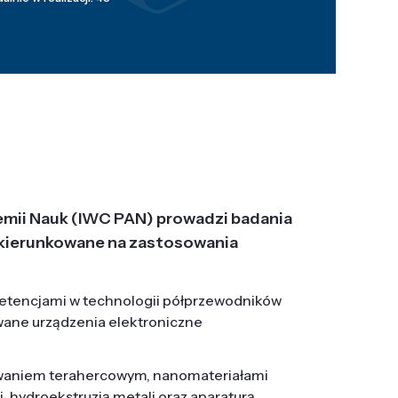
emii Nauk (IWC PAN) prowadzi badania
j, ukierunkowane na zastosowania
etencjami w technologii półprzewodników
wane urządzenia elektroniczne
owaniem terahercowym, nanomateriałami
hydroekstruzją metali oraz aparaturą