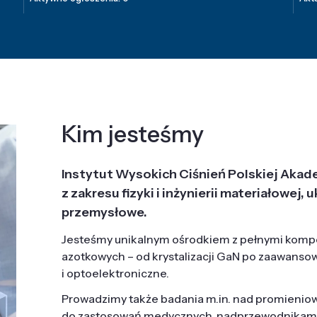
Kim jesteśmy
Instytut Wysokich Ciśnień Polskiej Akad
z zakresu fizyki i inżynierii materiałowe
przemysłowe.
Jesteśmy unikalnym ośrodkiem z pełnymi komp
azotkowych – od krystalizacji GaN po zaawanso
i optoelektroniczne.
Prowadzimy także badania m.in. nad promieni
do zastosowań medycznych, nadprzewodnikami, 