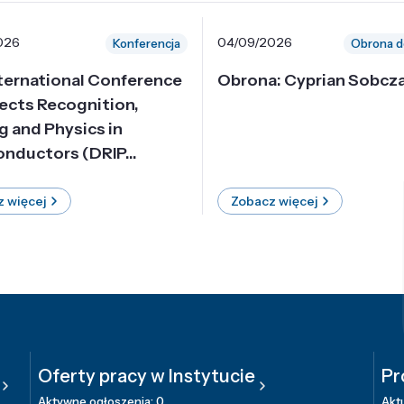
026
04/09/2026
Konferencja
Obrona d
nternational Conference
Obrona: Cyprian Sobcz
ects Recognition,
g and Physics in
nductors (DRIP...
 więcej
Zobacz więcej
Oferty pracy w Instytucie
Pr
Aktywne ogłoszenia: 0
Aktu