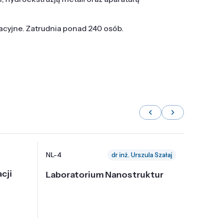
tacyjne. Zatrudnia ponad 240 osób.
NL-4
NL-6
dr inż. Urszula Szałaj
cji
Laboratorium Nanostruktur
Labor
Nadp
i Tec