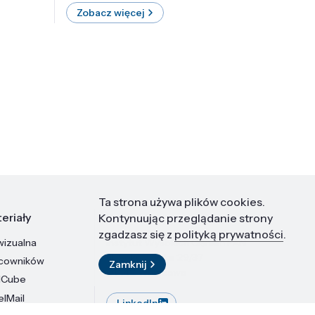
Zobacz więcej
Zobac
Ta strona używa plików cookies.
eriały
Kontakt
Kontynuując przeglądanie strony
zgadzasz się z
polityką prywatności
.
wizualna
Instytut Wysokich Ciśnień PAN
ul. Sokołowska 29/37
acowników
Zamknij
01-142 Warszawa
dCube
elMail
LinkedIn