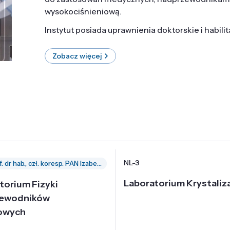
wysokociśnieniową.
Instytut posiada uprawnienia doktorskie i habili
Zobacz więcej
NL-3
prof. dr hab., czł. koresp. PAN Izabella Grzegory
Laboratorium Krystaliza
torium Fizyki
zewodników
owych