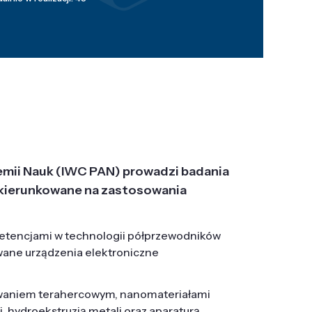
emii Nauk (IWC PAN) prowadzi badania
j, ukierunkowane na zastosowania
etencjami w technologii półprzewodników
wane urządzenia elektroniczne
owaniem terahercowym, nanomateriałami
hydroekstruzją metali oraz aparaturą