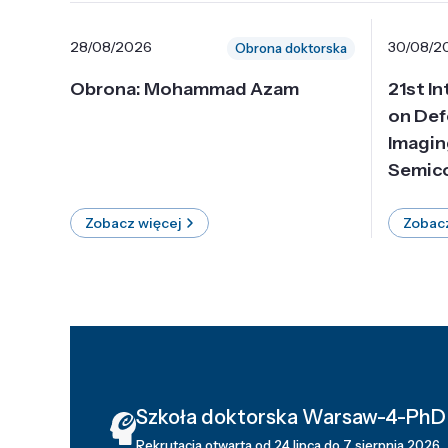
28/08/2026
30/08/2
Obrona doktorska
Obrona: Mohammad Azam
21st I
on Def
Imagin
Semico
Zobacz więcej
Zobacz
Szkoła doktorska Warsaw-4-PhD
Rekrutacja otwarta od 24 lipca do 7 sierpnia 2026