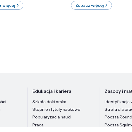
 więcej
Zobacz więcej
Edukacja i kariera
Zasoby i mat
ości
Szkoła doktorska
Identyfikacja 
i
Stopnie i tytuły naukowe
Strefa dla pr
Popularyzacja nauki
Poczta Roun
Praca
Poczta Squirr