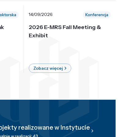
14/09/2026
30/10/
oktorska
Konferencja
ak
2026 E-MRS Fall Meeting &
5th P
Exhibit
Intern
on Sof
where 
Zobacz więcej
Zobac
ojekty realizowane w Instytucie
alnie w realizacji: 43