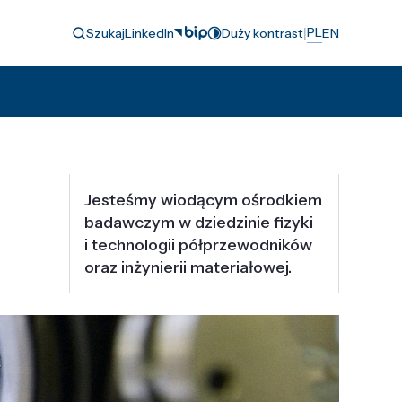
|
PL
Szukaj
LinkedIn
Duży kontrast
EN
Jesteśmy wiodącym ośrodkiem
badawczym w dziedzinie fizyki
i technologii półprzewodników
oraz inżynierii materiałowej.