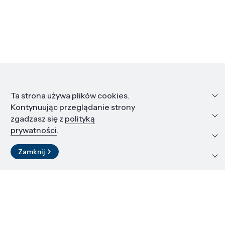
Informacje
Ta strona używa plików cookies.
Kontynuując przeglądanie strony
Edukacja i kariera
zgadzasz się z
polityką
prywatności
.
Zasoby i materiały
Zamknij
Kontakt
LinkedIn
© 2026 Instytut Wysokich Ciśnień PAN