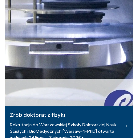
Zrób doktorat z fizyki
Rekrutacja do Warszawskiej Szkoły Doktorskiej Nauk
Ścisłych i BioMedycznych [Warsaw-4-PhD] otwarta
w dniach 24 lipca – 7 sierpnia 2026 r.