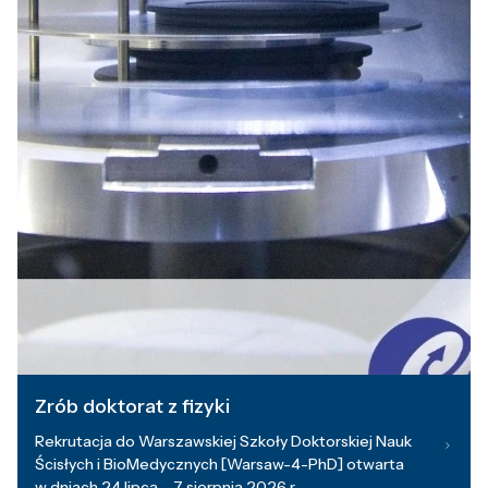
Zrób doktorat z fizyki
Rekrutacja do Warszawskiej Szkoły Doktorskiej Nauk
Ścisłych i BioMedycznych [Warsaw-4-PhD] otwarta
w dniach 24 lipca – 7 sierpnia 2026 r.