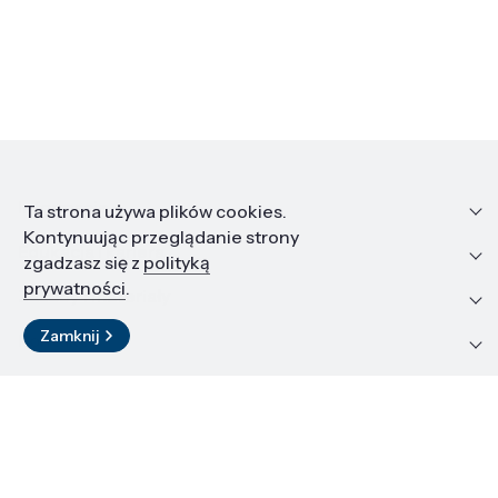
Informacje
Ta strona używa plików cookies.
Kontynuując przeglądanie strony
Edukacja i kariera
zgadzasz się z
polityką
prywatności
.
Zasoby i materiały
Zamknij
Kontakt
LinkedIn
© 2026 Instytut Wysokich Ciśnień PAN