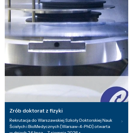
Zrób doktorat z fizyki
Rekrutacja do Warszawskiej Szkoły Doktorskiej Nauk
Ścisłych i BioMedycznych [Warsaw-4-PhD] otwarta
w dniach 24 lipca – 7 sierpnia 2026 r.