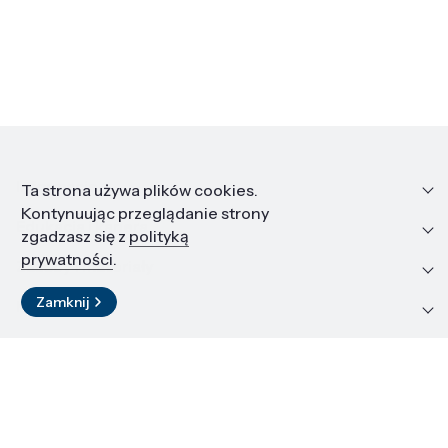
Informacje
Ta strona używa plików cookies.
Kontynuując przeglądanie strony
Edukacja i kariera
zgadzasz się z
polityką
prywatności
.
Zasoby i materiały
Zamknij
Kontakt
LinkedIn
© 2026 Instytut Wysokich Ciśnień PAN