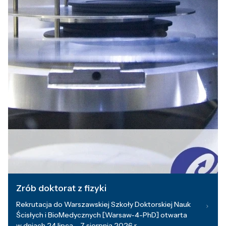
Zrób doktorat z fizyki
Rekrutacja do Warszawskiej Szkoły Doktorskiej Nauk
Ścisłych i BioMedycznych [Warsaw-4-PhD] otwarta
w dniach 24 lipca – 7 sierpnia 2026 r.