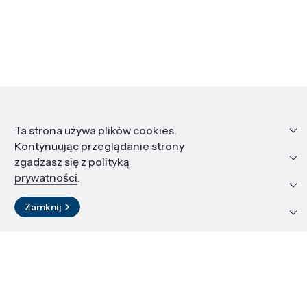
Informacje
Ta strona używa plików cookies.
Kontynuując przeglądanie strony
Edukacja i kariera
zgadzasz się z
polityką
prywatności
.
Zasoby i materiały
Zamknij
Kontakt
LinkedIn
© 2026 Instytut Wysokich Ciśnień PAN