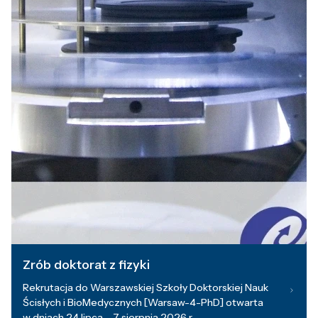
Zrób doktorat z fizyki
Rekrutacja do Warszawskiej Szkoły Doktorskiej Nauk
Ścisłych i BioMedycznych [Warsaw-4-PhD] otwarta
w dniach 24 lipca – 7 sierpnia 2026 r.