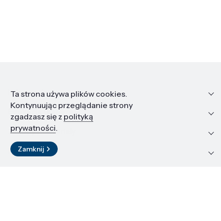
Informacje
Ta strona używa plików cookies.
Kontynuując przeglądanie strony
Edukacja i kariera
zgadzasz się z
polityką
prywatności
.
Zasoby i materiały
Zamknij
Kontakt
LinkedIn
© 2026 Instytut Wysokich Ciśnień PAN