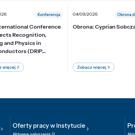
026
04/09/2026
Konferencja
Obrona d
nternational Conference
Obrona: Cyprian Sobcz
ects Recognition,
g and Physics in
nductors (DRIP...
 więcej
Zobacz więcej
Oferty pracy w Instytucie
Pr
Aktywne ogłoszenia: 0
Aktu