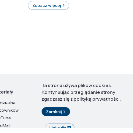
Zobacz więcej
Zobac
Ta strona używa plików cookies.
eriały
Kontakt
Kontynuując przeglądanie strony
zgadzasz się z
polityką prywatności
.
wizualna
Instytut Wysokich Ciśnień PAN
ul. Sokołowska 29/37
acowników
Zamknij
01-142 Warszawa
dCube
elMail
LinkedIn