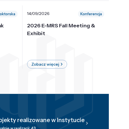
14/09/2026
30/10/
oktorska
Konferencja
ak
2026 E-MRS Fall Meeting &
5th P
Exhibit
Intern
on Sof
where 
Zobacz więcej
Zobac
ojekty realizowane w Instytucie
alnie w realizacji: 43