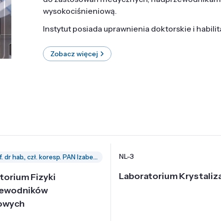
wysokociśnieniową.
Instytut posiada uprawnienia doktorskie i habili
Zobacz więcej
NL-3
prof. dr hab., czł. koresp. PAN Izabella Grzegory
Laboratorium Krystaliza
torium Fizyki
zewodników
owych