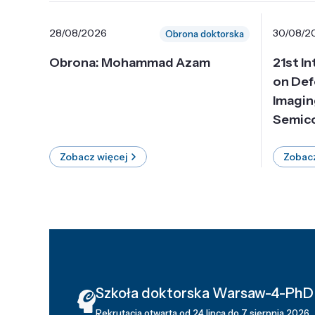
28/08/2026
30/08/2
Obrona doktorska
Obrona: Mohammad Azam
21st I
on Def
Imagin
Semico
Zobacz więcej
Zobacz
Szkoła doktorska Warsaw-4-PhD
Rekrutacja otwarta od 24 lipca do 7 sierpnia 2026