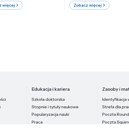
 więcej
Zobacz więcej
Edukacja i kariera
Zasoby i mat
ości
Szkoła doktorska
Identyfikacja 
i
Stopnie i tytuły naukowe
Strefa dla pr
Popularyzacja nauki
Poczta Roun
Praca
Poczta Squirr