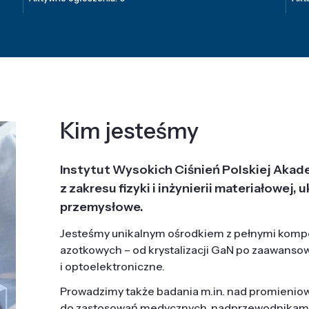
Kim jesteśmy
Instytut Wysokich Ciśnień Polskiej Akad
z zakresu fizyki i inżynierii materiałowe
przemysłowe.
Jesteśmy unikalnym ośrodkiem z pełnymi komp
azotkowych – od krystalizacji GaN po zaawanso
i optoelektroniczne.
Prowadzimy także badania m.in. nad promieni
do zastosowań medycznych, nadprzewodnikami, 