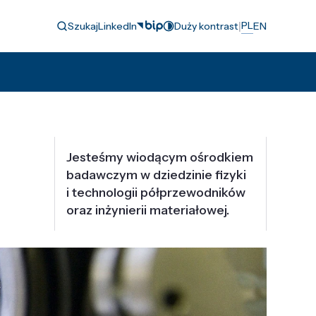
|
PL
Szukaj
LinkedIn
Duży kontrast
EN
Jesteśmy wiodącym ośrodkiem
badawczym w dziedzinie fizyki
i technologii półprzewodników
oraz inżynierii materiałowej.