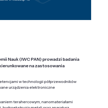
emii Nauk (IWC PAN) prowadzi badania
j, ukierunkowane na zastosowania
etencjami w technologii półprzewodników
wane urządzenia elektroniczne
owaniem terahercowym, nanomateriałami
hydroekstruzją metali oraz aparaturą