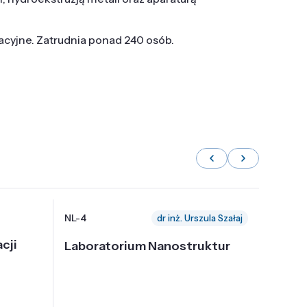
tacyjne. Zatrudnia ponad 240 osób.
NL-4
NL-6
dr inż. Urszula Szałaj
cji
Laboratorium Nanostruktur
Labor
Nadp
i Tec