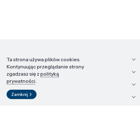
Informacje
Ta strona używa plików cookies.
Kontynuując przeglądanie strony
Edukacja i kariera
zgadzasz się z
polityką
prywatności
.
Zasoby i materiały
Zamknij
Kontakt
LinkedIn
© 2026 Instytut Wysokich Ciśnień PAN