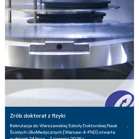
Zrób doktorat z fizyki
Rekrutacja do Warszawskiej Szkoły Doktorskiej Nauk
Ścisłych i BioMedycznych [Warsaw-4-PhD] otwarta
w dniach 24 lipca – 7 sierpnia 2026 r.