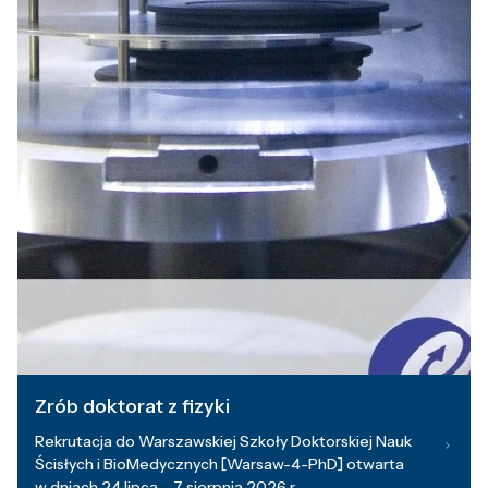
Zrób doktorat z fizyki
Rekrutacja do Warszawskiej Szkoły Doktorskiej Nauk
Ścisłych i BioMedycznych [Warsaw-4-PhD] otwarta
w dniach 24 lipca – 7 sierpnia 2026 r.