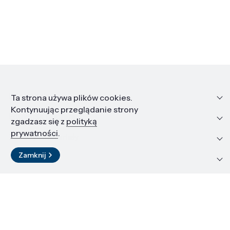
Informacje
Ta strona używa plików cookies.
Kontynuując przeglądanie strony
Edukacja i kariera
zgadzasz się z
polityką
prywatności
.
Zasoby i materiały
Zamknij
Kontakt
LinkedIn
© 2026 Instytut Wysokich Ciśnień PAN