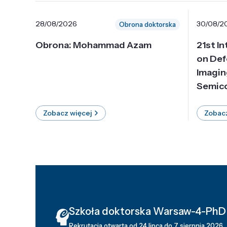
28/08/2026
30/08/2
Obrona doktorska
Obrona: Mohammad Azam
21st I
on Def
Imagin
Semico
Zobacz więcej
Zobacz
Szkoła doktorska Warsaw-4-PhD
Rekrutacja otwarta od 24 lipca do 7 sierpnia 2026