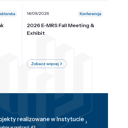
14/09/2026
30/10/
oktorska
Konferencja
ak
2026 E-MRS Fall Meeting &
5th P
Exhibit
Intern
on Sof
where 
Zobacz więcej
Zobac
ojekty realizowane w Instytucie
alnie w realizacji: 43