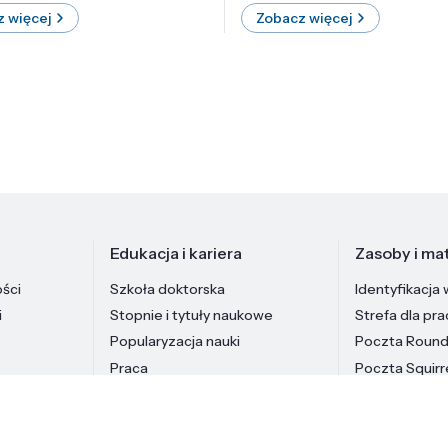
 więcej
Zobacz więcej
Edukacja i kariera
Zasoby i mat
ości
Szkoła doktorska
Identyfikacja 
i
Stopnie i tytuły naukowe
Strefa dla pr
Popularyzacja nauki
Poczta Roun
Praca
Poczta Squirr
Pracownicy In