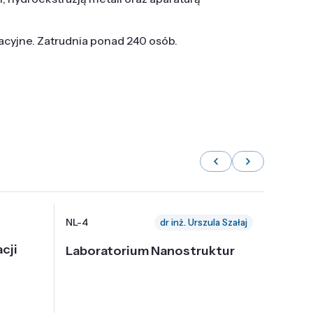
tacyjne. Zatrudnia ponad 240 osób.
NL-4
NL-6
dr inż. Urszula Szałaj
cji
Laboratorium Nanostruktur
Labor
Nadp
i Tec