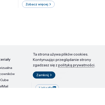
Zobacz więcej
Zobac
Ta strona używa plików cookies.
eriały
Kontakt
Kontynuując przeglądanie strony
zgadzasz się z
polityką prywatności
.
wizualna
Instytut Wysokich Ciśnień PAN
ul. Sokołowska 29/37
acowników
Zamknij
01-142 Warszawa
dCube
elMail
LinkedIn
stytutu