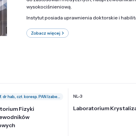
wysokociśnieniową.
Instytut posiada uprawnienia doktorskie i habili
Zobacz więcej
NL-3
prof. dr hab., czł. koresp. PAN Izabella Grzegory
Laboratorium Krystaliza
torium Fizyki
zewodników
owych