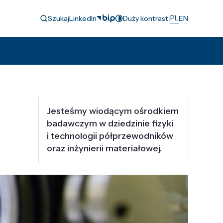
|
PL
Szukaj
LinkedIn
Duży kontrast
EN
Jesteśmy wiodącym ośrodkiem
badawczym w dziedzinie fizyki
i technologii półprzewodników
oraz inżynierii materiałowej.