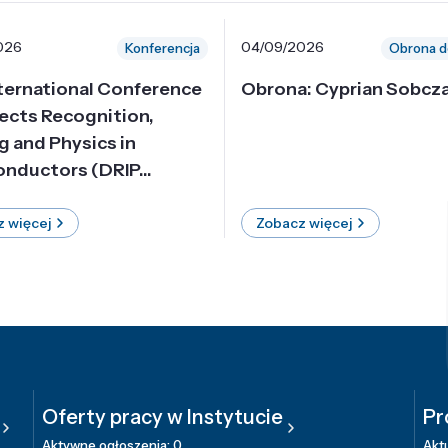
026
04/09/2026
Konferencja
Obrona d
nternational Conference
Obrona: Cyprian Sobcz
ects Recognition,
g and Physics in
nductors (DRIP...
 więcej
Zobacz więcej
Oferty pracy w Instytucie
Pr
Aktywne ogłoszenia: 0
Aktu