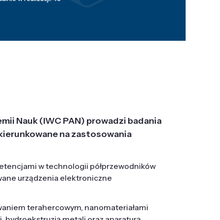
emii Nauk (IWC PAN) prowadzi badania
j, ukierunkowane na zastosowania
etencjami w technologii półprzewodników
wane urządzenia elektroniczne
owaniem terahercowym, nanomateriałami
hydroekstruzją metali oraz aparaturą