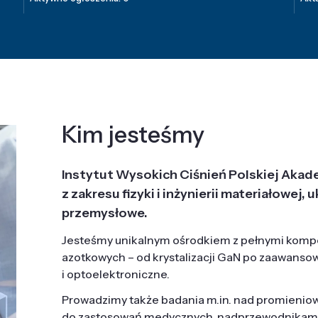
Kim jesteśmy
Instytut Wysokich Ciśnień Polskiej Akad
z zakresu fizyki i inżynierii materiałowe
przemysłowe.
Jesteśmy unikalnym ośrodkiem z pełnymi komp
azotkowych – od krystalizacji GaN po zaawanso
i optoelektroniczne.
Prowadzimy także badania m.in. nad promieni
do zastosowań medycznych, nadprzewodnikami, 