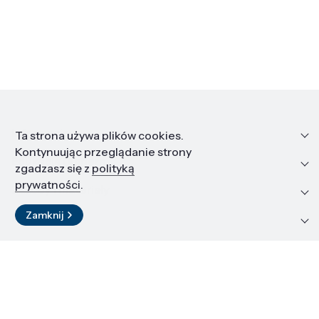
Informacje
Ta strona używa plików cookies.
Kontynuując przeglądanie strony
Edukacja i kariera
zgadzasz się z
polityką
prywatności
.
Zasoby i materiały
Zamknij
Kontakt
LinkedIn
© 2026 Instytut Wysokich Ciśnień PAN