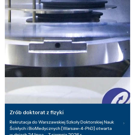
Zrób doktorat z fizyki
Rekrutacja do Warszawskiej Szkoły Doktorskiej Nauk
Ścisłych i BioMedycznych [Warsaw-4-PhD] otwarta
w dniach 24 lipca – 7 sierpnia 2026 r.