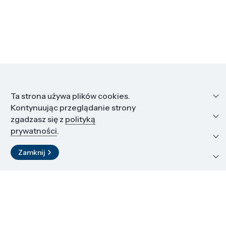
Informacje
Ta strona używa plików cookies.
Kontynuując przeglądanie strony
Edukacja i kariera
zgadzasz się z
polityką
prywatności
.
Zasoby i materiały
Zamknij
Kontakt
LinkedIn
© 2026 Instytut Wysokich Ciśnień PAN