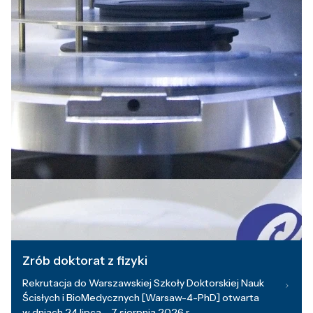
Zrób doktorat z fizyki
Rekrutacja do Warszawskiej Szkoły Doktorskiej Nauk
Ścisłych i BioMedycznych [Warsaw-4-PhD] otwarta
w dniach 24 lipca – 7 sierpnia 2026 r.