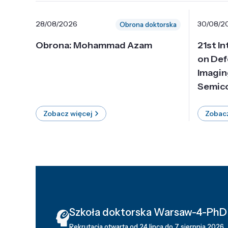
28/08/2026
30/08/2
Obrona doktorska
Obrona: Mohammad Azam
21st I
on Def
Imagin
Semico
Zobacz więcej
Zobacz
Szkoła doktorska Warsaw-4-PhD
Rekrutacja otwarta od 24 lipca do 7 sierpnia 2026