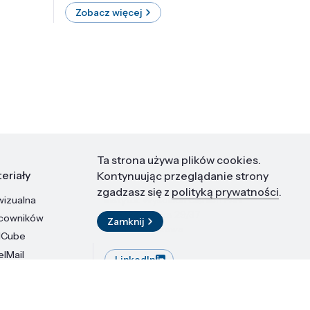
Zobacz więcej
Zobac
Ta strona używa plików cookies.
eriały
Kontakt
Kontynuując przeglądanie strony
zgadzasz się z
polityką prywatności
.
wizualna
Instytut Wysokich Ciśnień PAN
ul. Sokołowska 29/37
acowników
Zamknij
01-142 Warszawa
dCube
elMail
LinkedIn
stytutu