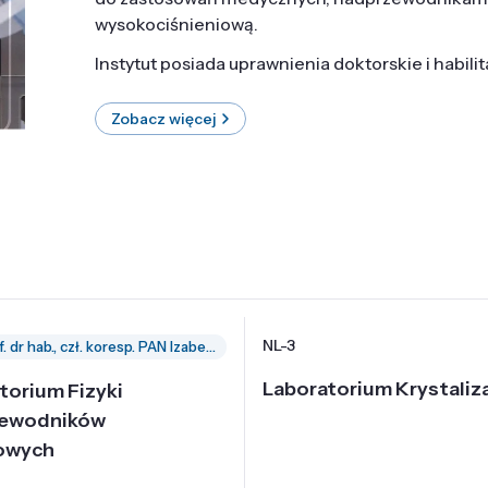
wysokociśnieniową.
Instytut posiada uprawnienia doktorskie i habili
Zobacz więcej
NL-3
prof. dr hab., czł. koresp. PAN Izabella Grzegory
Laboratorium Krystaliza
torium Fizyki
zewodników
owych