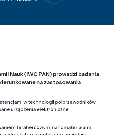
emii Nauk (IWC PAN) prowadzi badania
j, ukierunkowane na zastosowania
etencjami w technologii półprzewodników
wane urządzenia elektroniczne
owaniem terahercowym, nanomateriałami
hydroekstruzją metali oraz aparaturą