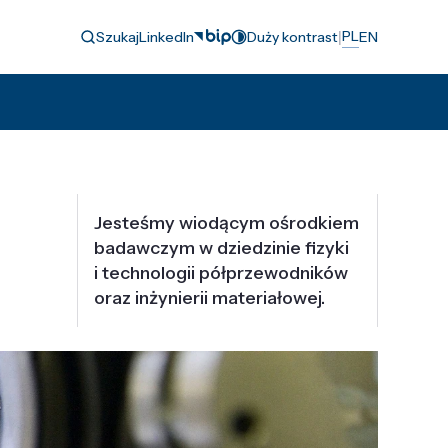
|
PL
Szukaj
LinkedIn
Duży kontrast
EN
Jesteśmy wiodącym ośrodkiem
badawczym w dziedzinie fizyki
i technologii półprzewodników
oraz inżynierii materiałowej.