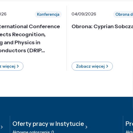
026
04/09/2026
Konferencja
Obrona d
nternational Conference
Obrona: Cyprian Sobcz
ects Recognition,
g and Physics in
nductors (DRIP...
 więcej
Zobacz więcej
Oferty pracy w Instytucie
Pr
Aktywne ogłoszenia: 0
Aktu