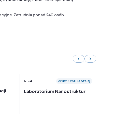
tacyjne. Zatrudnia ponad 240 osób.
NL-4
NL-6
dr inż. Urszula Szałaj
cji
Laboratorium Nanostruktur
Labor
Nadp
i Tec