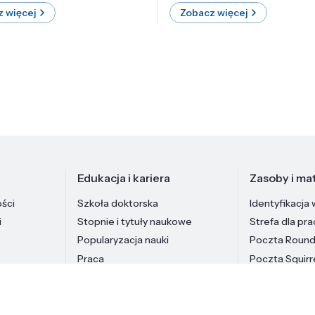
 więcej
Zobacz więcej
Edukacja i kariera
Zasoby i mat
ości
Szkoła doktorska
Identyfikacja 
i
Stopnie i tytuły naukowe
Strefa dla pr
Popularyzacja nauki
Poczta Roun
Praca
Poczta Squirr
Pracownicy In