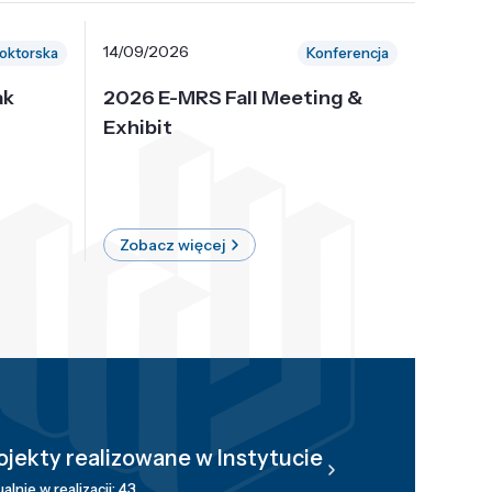
14/09/2026
30/10/
oktorska
Konferencja
ak
2026 E-MRS Fall Meeting &
5th P
Exhibit
Intern
on Sof
where 
Zobacz więcej
Zobac
ojekty realizowane w Instytucie
alnie w realizacji: 43