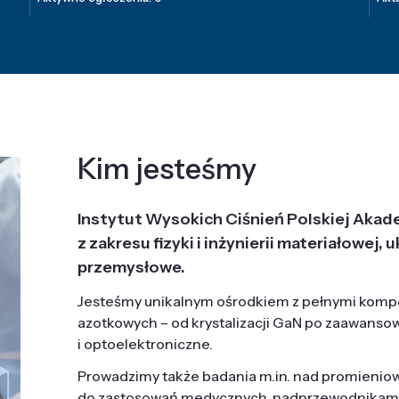
Kim jesteśmy
Instytut Wysokich Ciśnień Polskiej Akad
z zakresu fizyki i inżynierii materiałowe
przemysłowe.
Jesteśmy unikalnym ośrodkiem z pełnymi komp
azotkowych – od krystalizacji GaN po zaawanso
i optoelektroniczne.
Prowadzimy także badania m.in. nad promieni
do zastosowań medycznych, nadprzewodnikami, 