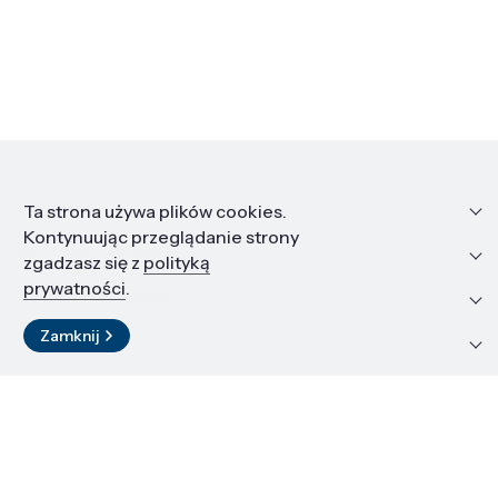
Informacje
Ta strona używa plików cookies.
Kontynuując przeglądanie strony
Edukacja i kariera
zgadzasz się z
polityką
prywatności
.
Zasoby i materiały
Zamknij
Kontakt
LinkedIn
© 2026 Instytut Wysokich Ciśnień PAN