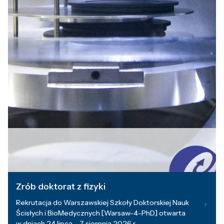
Zrób doktorat z fizyki
Rekrutacja do Warszawskiej Szkoły Doktorskiej Nauk
Ścisłych i BioMedycznych [Warsaw-4-PhD] otwarta
w dniach 24 lipca – 7 sierpnia 2026 r.