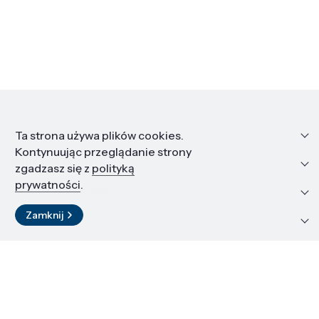
Informacje
Ta strona używa plików cookies.
Kontynuując przeglądanie strony
Edukacja i kariera
zgadzasz się z
polityką
prywatności
.
Zasoby i materiały
Zamknij
Kontakt
LinkedIn
© 2026 Instytut Wysokich Ciśnień PAN