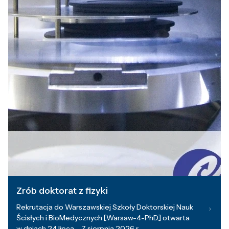
Zrób doktorat z fizyki
Rekrutacja do Warszawskiej Szkoły Doktorskiej Nauk
Ścisłych i BioMedycznych [Warsaw-4-PhD] otwarta
w dniach 24 lipca – 7 sierpnia 2026 r.