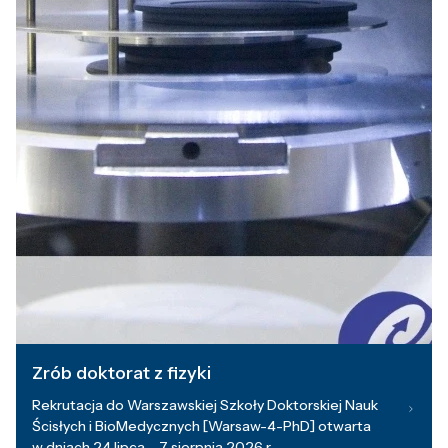
Zrób doktorat z fizyki
Rekrutacja do Warszawskiej Szkoły Doktorskiej Nauk
Ścisłych i BioMedycznych [Warsaw-4-PhD] otwarta
w dniach 24 lipca – 7 sierpnia 2026 r.