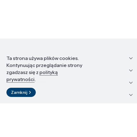
Informacje
Ta strona używa plików cookies.
Kontynuując przeglądanie strony
Edukacja i kariera
zgadzasz się z
polityką
prywatności
.
Zasoby i materiały
Zamknij
Kontakt
LinkedIn
© 2026 Instytut Wysokich Ciśnień PAN