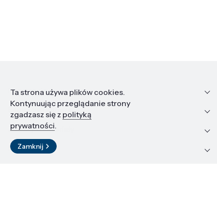
Informacje
Ta strona używa plików cookies.
Kontynuując przeglądanie strony
Edukacja i kariera
zgadzasz się z
polityką
prywatności
.
Zasoby i materiały
Zamknij
Kontakt
LinkedIn
© 2026 Instytut Wysokich Ciśnień PAN