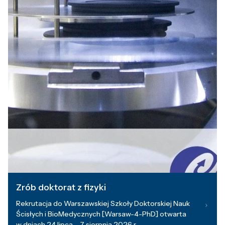
Zrób doktorat z fizyki
Rekrutacja do Warszawskiej Szkoły Doktorskiej Nauk
Ścisłych i BioMedycznych [Warsaw-4-PhD] otwarta
w dniach 24 lipca – 7 sierpnia 2026 r.