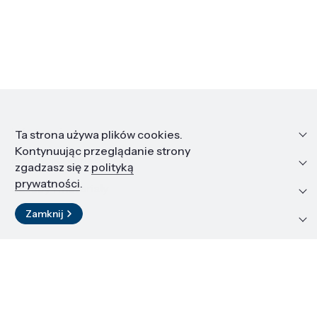
Informacje
Ta strona używa plików cookies.
Kontynuując przeglądanie strony
Edukacja i kariera
zgadzasz się z
polityką
prywatności
.
Zasoby i materiały
Zamknij
Kontakt
LinkedIn
© 2026 Instytut Wysokich Ciśnień PAN