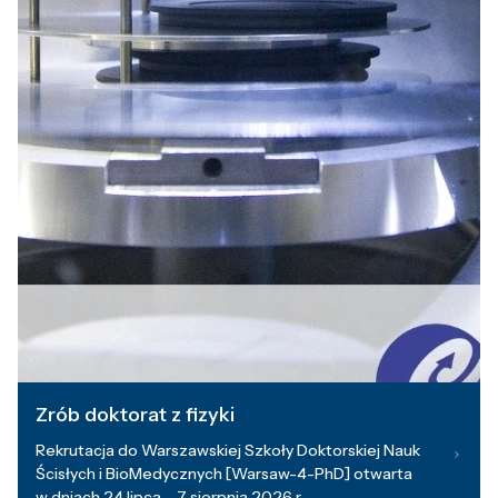
Zrób doktorat z fizyki
Rekrutacja do Warszawskiej Szkoły Doktorskiej Nauk
Ścisłych i BioMedycznych [Warsaw-4-PhD] otwarta
w dniach 24 lipca – 7 sierpnia 2026 r.