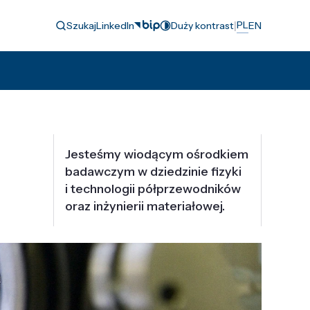
|
PL
Szukaj
LinkedIn
Duży kontrast
EN
Jesteśmy wiodącym ośrodkiem
badawczym w dziedzinie fizyki
i technologii półprzewodników
oraz inżynierii materiałowej.