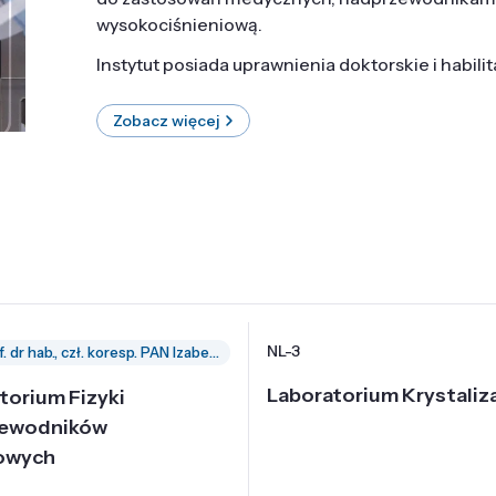
wysokociśnieniową.
Instytut posiada uprawnienia doktorskie i habili
Zobacz więcej
NL-3
prof. dr hab., czł. koresp. PAN Izabella Grzegory
Laboratorium Krystaliza
torium Fizyki
zewodników
owych