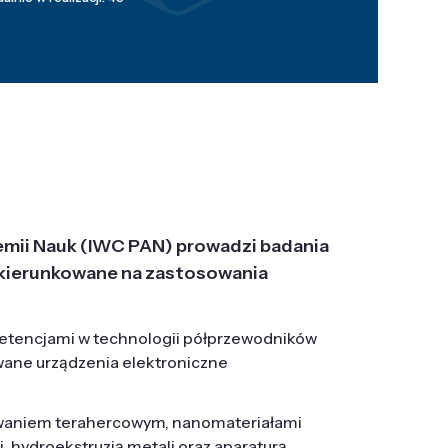
emii Nauk (IWC PAN) prowadzi badania
j, ukierunkowane na zastosowania
etencjami w technologii półprzewodników
wane urządzenia elektroniczne
owaniem terahercowym, nanomateriałami
hydroekstruzją metali oraz aparaturą