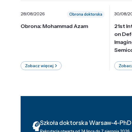
28/08/2026
30/08/2
Obrona doktorska
Obrona: Mohammad Azam
21st I
on Def
Imagin
Semico
Zobacz więcej
Zobacz
Szkoła doktorska Warsaw-4-PhD
Rekrutacja otwarta od 24 lipca do 7 sierpnia 2026