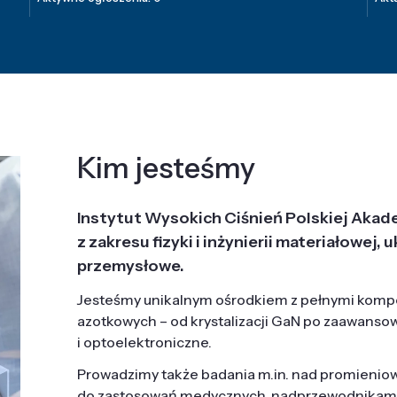
Kim jesteśmy
Instytut Wysokich Ciśnień Polskiej Akad
z zakresu fizyki i inżynierii materiałowe
przemysłowe.
Jesteśmy unikalnym ośrodkiem z pełnymi komp
azotkowych – od krystalizacji GaN po zaawanso
i optoelektroniczne.
Prowadzimy także badania m.in. nad promieni
do zastosowań medycznych, nadprzewodnikami, 