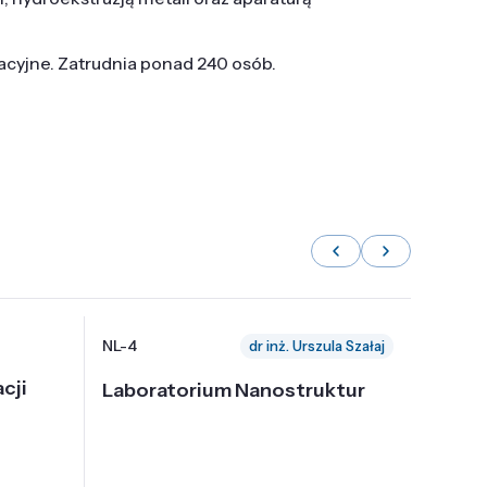
tacyjne. Zatrudnia ponad 240 osób.
NL-4
NL-6
dr inż. Urszula Szałaj
cji
Laboratorium Nanostruktur
Labor
Nadp
i Tec