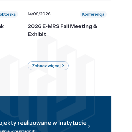
14/09/2026
30/10/
oktorska
Konferencja
ak
2026 E-MRS Fall Meeting &
5th P
Exhibit
Intern
on Sof
where 
Zobacz więcej
Zobac
ojekty realizowane w Instytucie
alnie w realizacji: 43