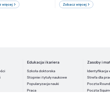
 więcej
Zobacz więcej
Edukacja i kariera
Zasoby i mat
ości
Szkoła doktorska
Identyfikacja 
i
Stopnie i tytuły naukowe
Strefa dla pr
Popularyzacja nauki
Poczta Roun
Praca
Poczta Squirr
Pracownicy In