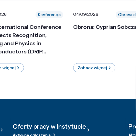
026
04/09/2026
Konferencja
Obrona d
nternational Conference
Obrona: Cyprian Sobcz
ects Recognition,
g and Physics in
nductors (DRIP...
 więcej
Zobacz więcej
Oferty pracy w Instytucie
Pr
Aktywne ogłoszenia: 0
Aktu