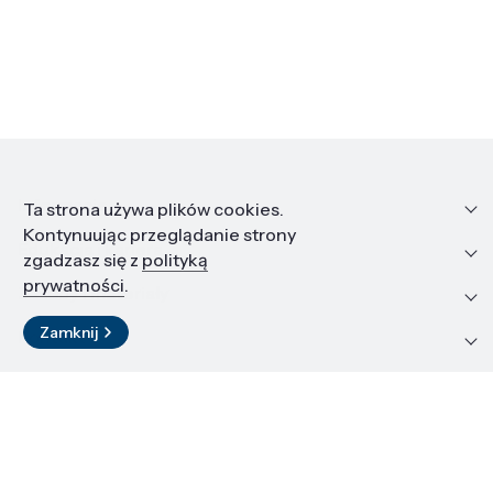
Informacje
Ta strona używa plików cookies.
Kontynuując przeglądanie strony
Edukacja i kariera
zgadzasz się z
polityką
prywatności
.
Zasoby i materiały
Zamknij
Kontakt
LinkedIn
© 2026 Instytut Wysokich Ciśnień PAN