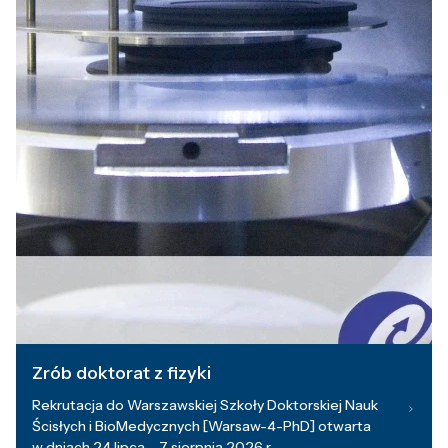
Zrób doktorat z fizyki
Rekrutacja do Warszawskiej Szkoły Doktorskiej Nauk
Ścisłych i BioMedycznych [Warsaw-4-PhD] otwarta
w dniach 24 lipca – 7 sierpnia 2026 r.