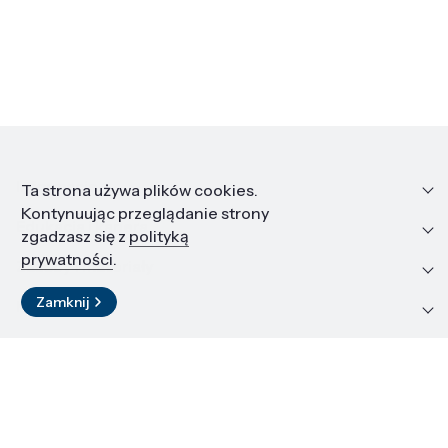
Informacje
Ta strona używa plików cookies.
Kontynuując przeglądanie strony
Edukacja i kariera
zgadzasz się z
polityką
prywatności
.
Zasoby i materiały
Zamknij
Kontakt
LinkedIn
© 2026 Instytut Wysokich Ciśnień PAN