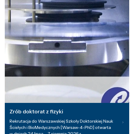
Zrób doktorat z fizyki
Rekrutacja do Warszawskiej Szkoły Doktorskiej Nauk
Ścisłych i BioMedycznych [Warsaw-4-PhD] otwarta
w dniach 24 lipca – 7 sierpnia 2026 r.