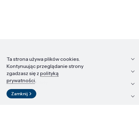
Informacje
Ta strona używa plików cookies.
Kontynuując przeglądanie strony
Edukacja i kariera
zgadzasz się z
polityką
prywatności
.
Zasoby i materiały
Zamknij
Kontakt
LinkedIn
© 2026 Instytut Wysokich Ciśnień PAN