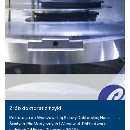
Zrób doktorat z fizyki
Rekrutacja do Warszawskiej Szkoły Doktorskiej Nauk
Ścisłych i BioMedycznych [Warsaw-4-PhD] otwarta
w dniach 24 lipca – 7 sierpnia 2026 r.