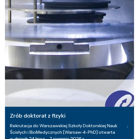
Zrób doktorat z fizyki
Rekrutacja do Warszawskiej Szkoły Doktorskiej Nauk
Ścisłych i BioMedycznych [Warsaw-4-PhD] otwarta
w dniach 24 lipca – 7 sierpnia 2026 r.