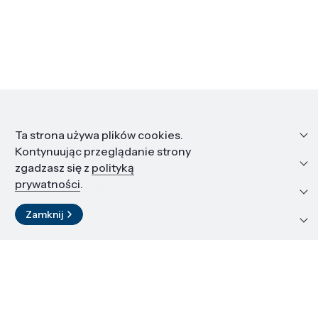
Informacje
Ta strona używa plików cookies.
Kontynuując przeglądanie strony
Edukacja i kariera
zgadzasz się z
polityką
prywatności
.
Zasoby i materiały
Zamknij
Kontakt
LinkedIn
© 2026 Instytut Wysokich Ciśnień PAN