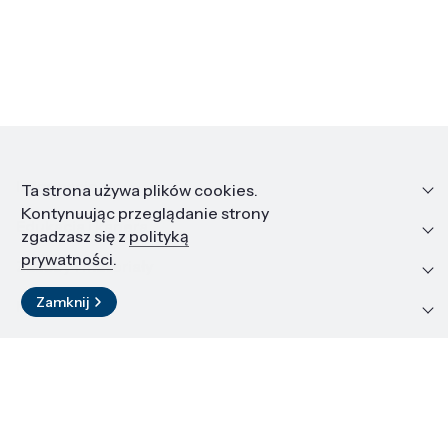
Informacje
Ta strona używa plików cookies.
Kontynuując przeglądanie strony
Edukacja i kariera
zgadzasz się z
polityką
prywatności
.
Zasoby i materiały
Zamknij
Kontakt
LinkedIn
© 2026 Instytut Wysokich Ciśnień PAN