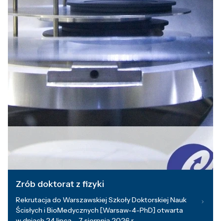
Zrób doktorat z fizyki
Rekrutacja do Warszawskiej Szkoły Doktorskiej Nauk
Ścisłych i BioMedycznych [Warsaw-4-PhD] otwarta
w dniach 24 lipca – 7 sierpnia 2026 r.