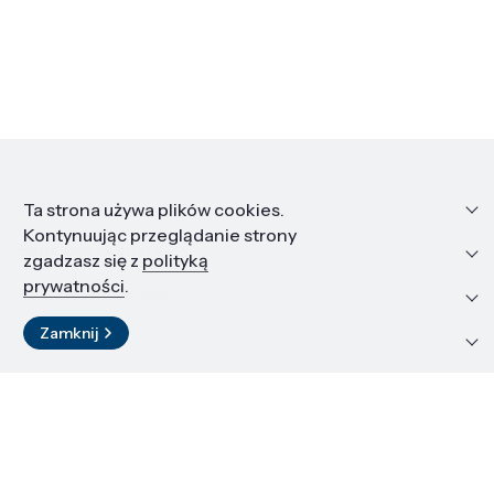
Informacje
Ta strona używa plików cookies.
Kontynuując przeglądanie strony
Edukacja i kariera
zgadzasz się z
polityką
prywatności
.
Zasoby i materiały
Zamknij
Kontakt
LinkedIn
© 2026 Instytut Wysokich Ciśnień PAN