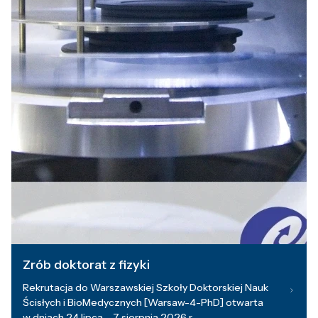
Zrób doktorat z fizyki
Rekrutacja do Warszawskiej Szkoły Doktorskiej Nauk
Ścisłych i BioMedycznych [Warsaw-4-PhD] otwarta
w dniach 24 lipca – 7 sierpnia 2026 r.