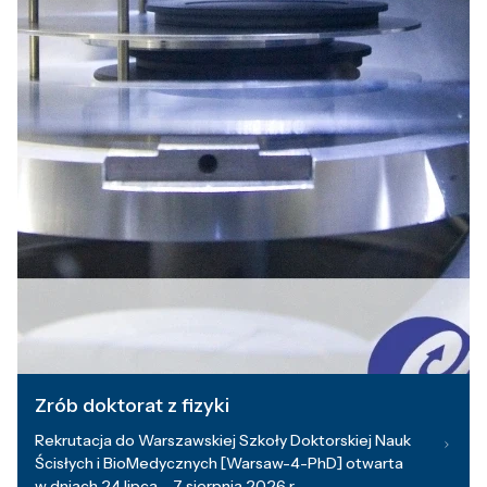
Zrób doktorat z fizyki
Rekrutacja do Warszawskiej Szkoły Doktorskiej Nauk
Ścisłych i BioMedycznych [Warsaw-4-PhD] otwarta
w dniach 24 lipca – 7 sierpnia 2026 r.