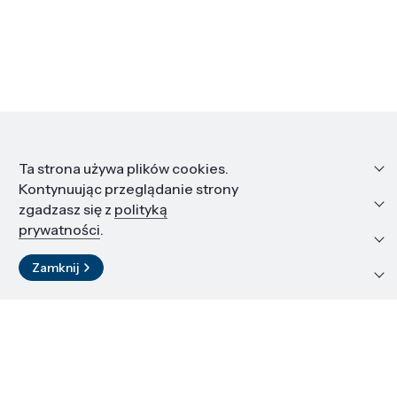
Informacje
Ta strona używa plików cookies.
Kontynuując przeglądanie strony
Edukacja i kariera
zgadzasz się z
polityką
prywatności
.
Zasoby i materiały
Zamknij
Kontakt
LinkedIn
© 2026 Instytut Wysokich Ciśnień PAN