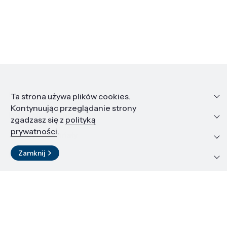
Informacje
Ta strona używa plików cookies.
Kontynuując przeglądanie strony
Edukacja i kariera
zgadzasz się z
polityką
prywatności
.
Zasoby i materiały
Zamknij
Kontakt
LinkedIn
© 2026 Instytut Wysokich Ciśnień PAN