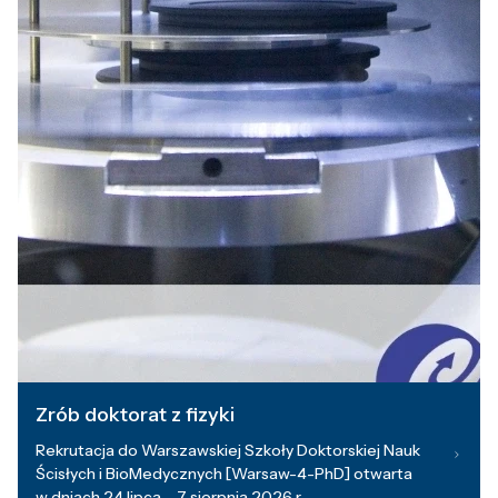
Zrób doktorat z fizyki
Rekrutacja do Warszawskiej Szkoły Doktorskiej Nauk
Ścisłych i BioMedycznych [Warsaw-4-PhD] otwarta
w dniach 24 lipca – 7 sierpnia 2026 r.