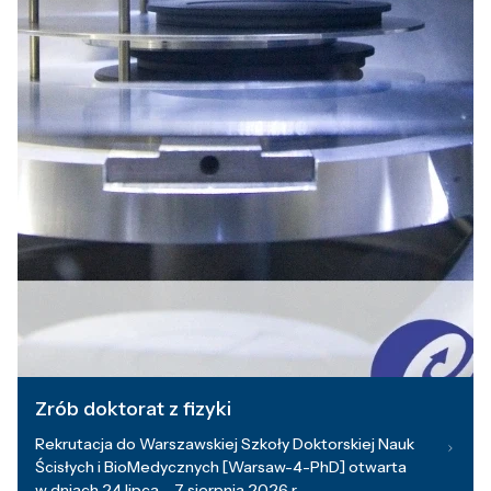
Zrób doktorat z fizyki
Rekrutacja do Warszawskiej Szkoły Doktorskiej Nauk
Ścisłych i BioMedycznych [Warsaw-4-PhD] otwarta
w dniach 24 lipca – 7 sierpnia 2026 r.