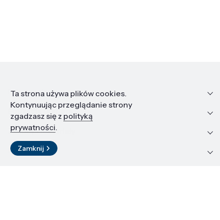
Informacje
Ta strona używa plików cookies.
Kontynuując przeglądanie strony
Edukacja i kariera
zgadzasz się z
polityką
prywatności
.
Zasoby i materiały
Zamknij
Kontakt
LinkedIn
© 2026 Instytut Wysokich Ciśnień PAN