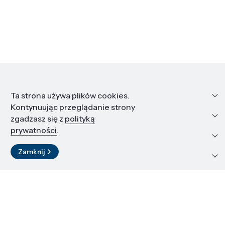
Informacje
Ta strona używa plików cookies.
Kontynuując przeglądanie strony
Edukacja i kariera
zgadzasz się z
polityką
prywatności
.
Zasoby i materiały
Zamknij
Kontakt
LinkedIn
© 2026 Instytut Wysokich Ciśnień PAN