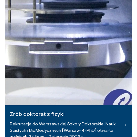
Zrób doktorat z fizyki
Rekrutacja do Warszawskiej Szkoły Doktorskiej Nauk
Ścisłych i BioMedycznych [Warsaw-4-PhD] otwarta
w dniach 24 lipca – 7 sierpnia 2026 r.