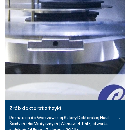
Zrób doktorat z fizyki
Rekrutacja do Warszawskiej Szkoły Doktorskiej Nauk
Ścisłych i BioMedycznych [Warsaw-4-PhD] otwarta
w dniach 24 lipca – 7 sierpnia 2026 r.