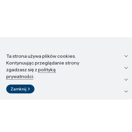
Informacje
Ta strona używa plików cookies.
Kontynuując przeglądanie strony
Edukacja i kariera
zgadzasz się z
polityką
prywatności
.
Zasoby i materiały
Zamknij
Kontakt
LinkedIn
© 2026 Instytut Wysokich Ciśnień PAN