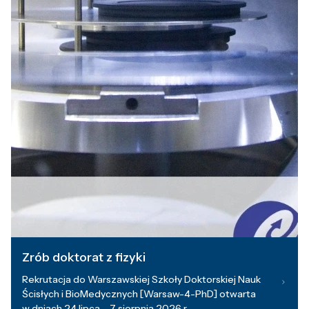
Zrób doktorat z fizyki
Rekrutacja do Warszawskiej Szkoły Doktorskiej Nauk
Ścisłych i BioMedycznych [Warsaw-4-PhD] otwarta
w dniach 24 lipca – 7 sierpnia 2026 r.