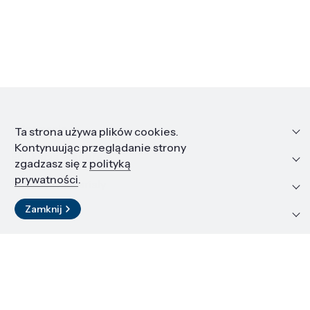
Informacje
Ta strona używa plików cookies.
Kontynuując przeglądanie strony
Edukacja i kariera
zgadzasz się z
polityką
prywatności
.
Zasoby i materiały
Zamknij
Kontakt
LinkedIn
© 2026 Instytut Wysokich Ciśnień PAN