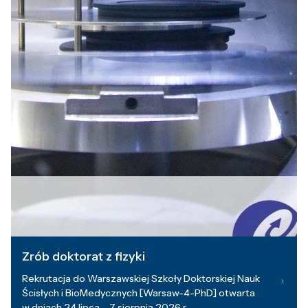
Zrób doktorat z fizyki
Rekrutacja do Warszawskiej Szkoły Doktorskiej Nauk
Ścisłych i BioMedycznych [Warsaw-4-PhD] otwarta
w dniach 24 lipca – 7 sierpnia 2026 r.