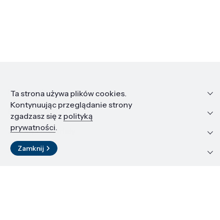
Informacje
Ta strona używa plików cookies.
Kontynuując przeglądanie strony
Edukacja i kariera
zgadzasz się z
polityką
prywatności
.
Zasoby i materiały
Zamknij
Kontakt
LinkedIn
© 2026 Instytut Wysokich Ciśnień PAN