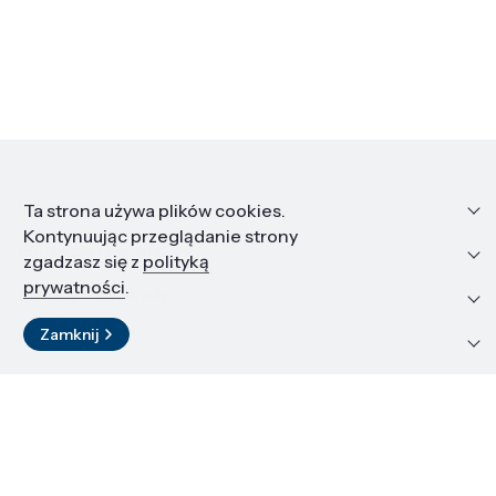
Informacje
Ta strona używa plików cookies.
Kontynuując przeglądanie strony
Edukacja i kariera
zgadzasz się z
polityką
prywatności
.
Zasoby i materiały
Zamknij
Kontakt
LinkedIn
© 2026 Instytut Wysokich Ciśnień PAN