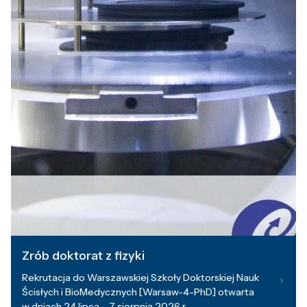
Zrób doktorat z fizyki
Rekrutacja do Warszawskiej Szkoły Doktorskiej Nauk
Ścisłych i BioMedycznych [Warsaw-4-PhD] otwarta
w dniach 24 lipca – 7 sierpnia 2026 r.