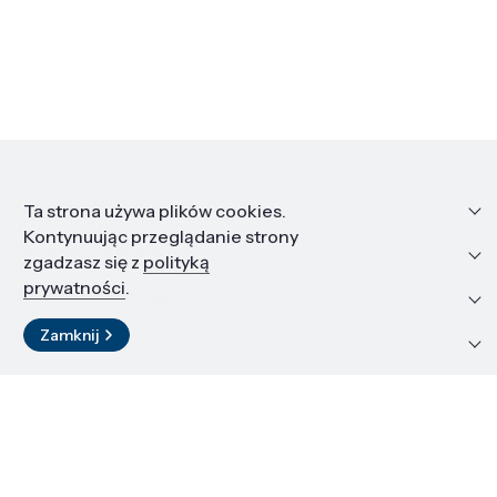
Informacje
Ta strona używa plików cookies.
Kontynuując przeglądanie strony
Edukacja i kariera
zgadzasz się z
polityką
prywatności
.
Zasoby i materiały
Zamknij
Kontakt
LinkedIn
© 2026 Instytut Wysokich Ciśnień PAN