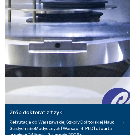
Zrób doktorat z fizyki
Rekrutacja do Warszawskiej Szkoły Doktorskiej Nauk
Ścisłych i BioMedycznych [Warsaw-4-PhD] otwarta
w dniach 24 lipca – 7 sierpnia 2026 r.