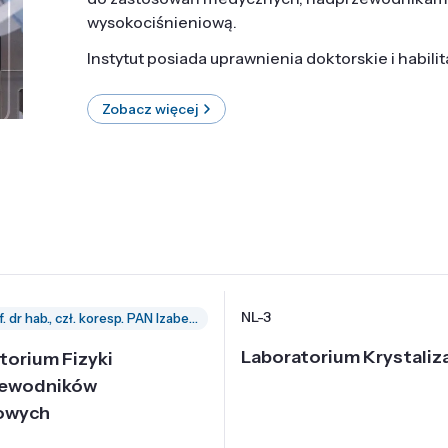
wysokociśnieniową.
Instytut posiada uprawnienia doktorskie i habili
Zobacz więcej
NL-3
prof. dr hab., czł. koresp. PAN Izabella Grzegory
Laboratorium Krystaliza
torium Fizyki
zewodników
owych