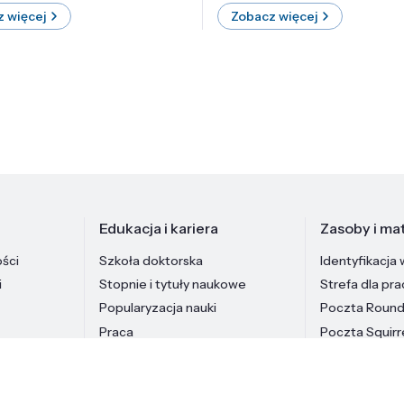
 więcej
Zobacz więcej
Edukacja i kariera
Zasoby i mat
ości
Szkoła doktorska
Identyfikacja 
i
Stopnie i tytuły naukowe
Strefa dla pr
Popularyzacja nauki
Poczta Roun
Praca
Poczta Squirr
Pracownicy In