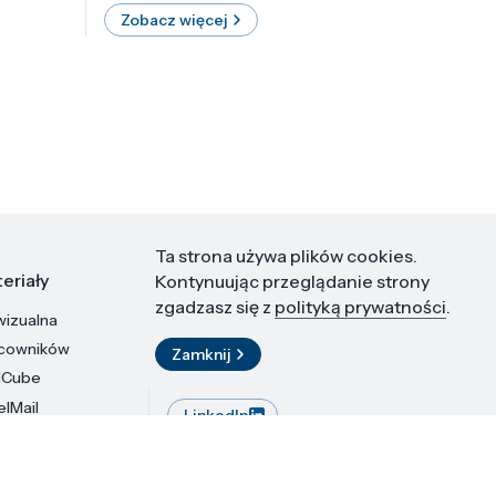
Zobacz więcej
Zobac
Ta strona używa plików cookies.
eriały
Kontakt
Kontynuując przeglądanie strony
zgadzasz się z
polityką prywatności
.
wizualna
Instytut Wysokich Ciśnień PAN
ul. Sokołowska 29/37
acowników
Zamknij
01-142 Warszawa
dCube
elMail
LinkedIn
stytutu