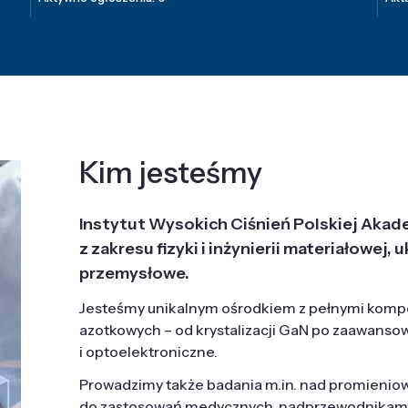
Kim jesteśmy
Instytut Wysokich Ciśnień Polskiej Akad
z zakresu fizyki i inżynierii materiałowe
przemysłowe.
Jesteśmy unikalnym ośrodkiem z pełnymi komp
azotkowych – od krystalizacji GaN po zaawanso
i optoelektroniczne.
Prowadzimy także badania m.in. nad promieni
do zastosowań medycznych, nadprzewodnikami, 