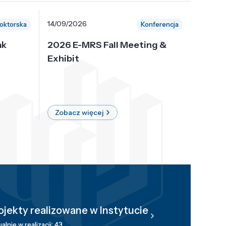
14/09/2026
30/10/
oktorska
Konferencja
ak
2026 E-MRS Fall Meeting &
5th P
Exhibit
Intern
on Sof
where 
Zobacz więcej
Zobac
ojekty realizowane w Instytucie
alnie w realizacji: 43