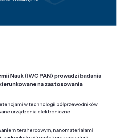
emii Nauk (IWC PAN) prowadzi badania
j, ukierunkowane na zastosowania
etencjami w technologii półprzewodników
wane urządzenia elektroniczne
owaniem terahercowym, nanomateriałami
hydroekstruzją metali oraz aparaturą