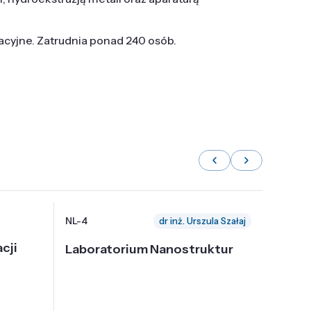
tacyjne. Zatrudnia ponad 240 osób.
NL-4
NL-6
dr inż. Urszula Szałaj
cji
Laboratorium Nanostruktur
Labor
Nadp
i Tec