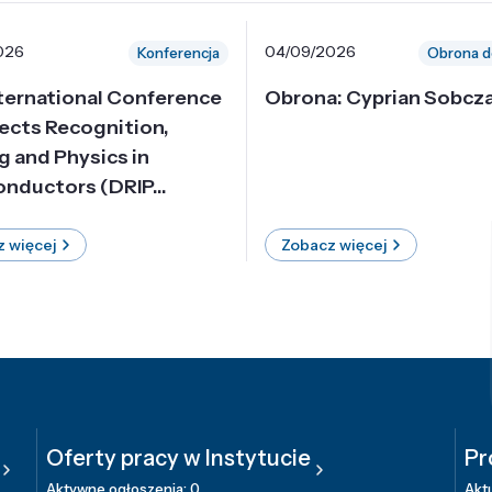
026
04/09/2026
Konferencja
Obrona d
nternational Conference
Obrona: Cyprian Sobcz
ects Recognition,
g and Physics in
nductors (DRIP...
 więcej
Zobacz więcej
Oferty pracy w Instytucie
Pr
Aktywne ogłoszenia: 0
Aktu