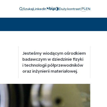
|
PL
Szukaj
LinkedIn
Duży kontrast
EN
Jesteśmy wiodącym ośrodkiem
badawczym w dziedzinie fizyki
i technologii półprzewodników
oraz inżynierii materiałowej.