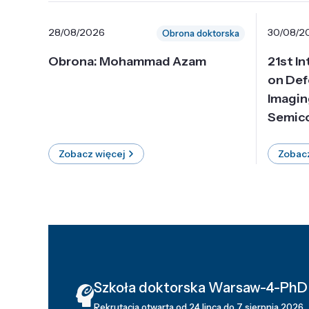
28/08/2026
30/08/2
Obrona doktorska
Obrona: Mohammad Azam
21st I
on Def
Imagin
Semico
Zobacz więcej
Zobacz
Szkoła doktorska Warsaw-4-PhD
Rekrutacja otwarta od 24 lipca do 7 sierpnia 2026