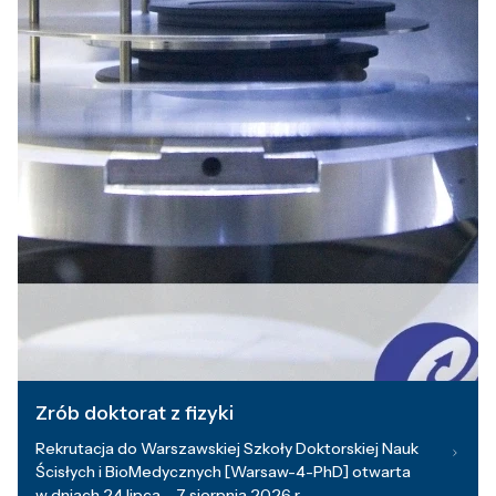
Zrób doktorat z fizyki
Rekrutacja do Warszawskiej Szkoły Doktorskiej Nauk
Ścisłych i BioMedycznych [Warsaw-4-PhD] otwarta
w dniach 24 lipca – 7 sierpnia 2026 r.