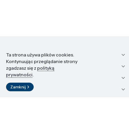
Informacje
Ta strona używa plików cookies.
Kontynuując przeglądanie strony
Edukacja i kariera
zgadzasz się z
polityką
prywatności
.
Zasoby i materiały
Zamknij
Kontakt
LinkedIn
© 2026 Instytut Wysokich Ciśnień PAN