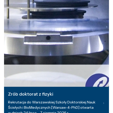
Zrób doktorat z fizyki
Rekrutacja do Warszawskiej Szkoły Doktorskiej Nauk
Ścisłych i BioMedycznych [Warsaw-4-PhD] otwarta
w dniach 24 lipca – 7 sierpnia 2026 r.