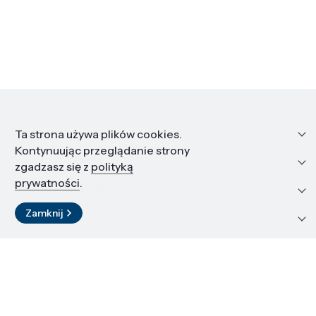
Informacje
Ta strona używa plików cookies.
Kontynuując przeglądanie strony
Edukacja i kariera
zgadzasz się z
polityką
prywatności
.
Zasoby i materiały
Zamknij
Kontakt
LinkedIn
© 2026 Instytut Wysokich Ciśnień PAN