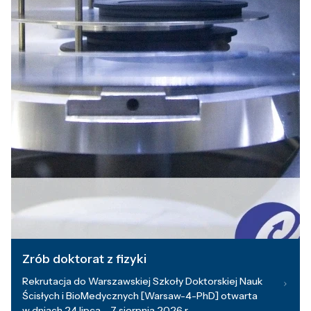
Zrób doktorat z fizyki
Rekrutacja do Warszawskiej Szkoły Doktorskiej Nauk
Ścisłych i BioMedycznych [Warsaw-4-PhD] otwarta
w dniach 24 lipca – 7 sierpnia 2026 r.