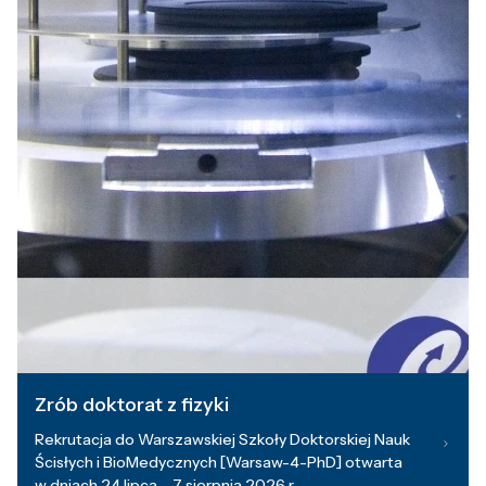
Zrób doktorat z fizyki
Rekrutacja do Warszawskiej Szkoły Doktorskiej Nauk
Ścisłych i BioMedycznych [Warsaw-4-PhD] otwarta
w dniach 24 lipca – 7 sierpnia 2026 r.