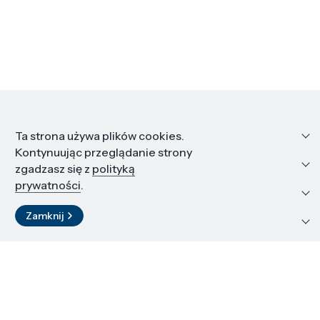
Informacje
Ta strona używa plików cookies.
Kontynuując przeglądanie strony
Edukacja i kariera
zgadzasz się z
polityką
prywatności
.
Zasoby i materiały
Zamknij
Kontakt
LinkedIn
© 2026 Instytut Wysokich Ciśnień PAN