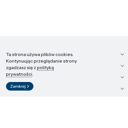
Informacje
Ta strona używa plików cookies.
Kontynuując przeglądanie strony
Edukacja i kariera
zgadzasz się z
polityką
prywatności
.
Zasoby i materiały
Zamknij
Kontakt
LinkedIn
© 2026 Instytut Wysokich Ciśnień PAN