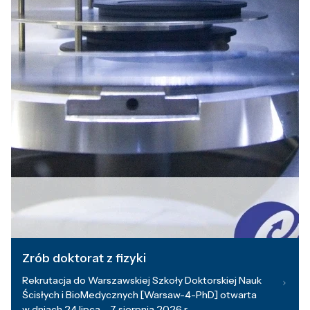
Zrób doktorat z fizyki
Rekrutacja do Warszawskiej Szkoły Doktorskiej Nauk
Ścisłych i BioMedycznych [Warsaw-4-PhD] otwarta
w dniach 24 lipca – 7 sierpnia 2026 r.