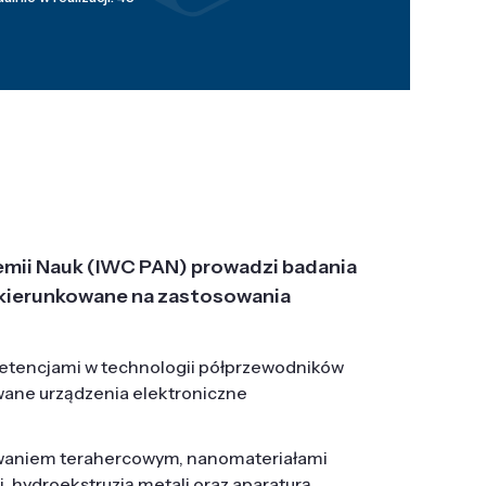
emii Nauk (IWC PAN) prowadzi badania
j, ukierunkowane na zastosowania
etencjami w technologii półprzewodników
wane urządzenia elektroniczne
owaniem terahercowym, nanomateriałami
hydroekstruzją metali oraz aparaturą