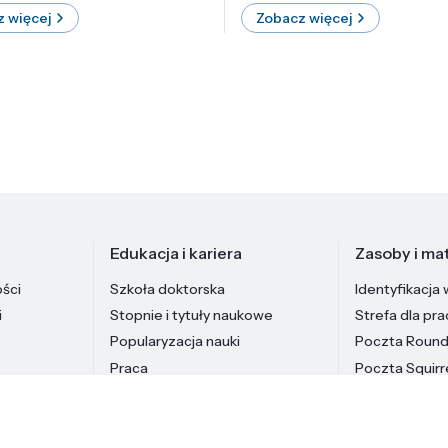
 więcej
Zobacz więcej
Edukacja i kariera
Zasoby i mat
ości
Szkoła doktorska
Identyfikacja 
i
Stopnie i tytuły naukowe
Strefa dla pr
Popularyzacja nauki
Poczta Roun
Praca
Poczta Squirr
Pracownicy In