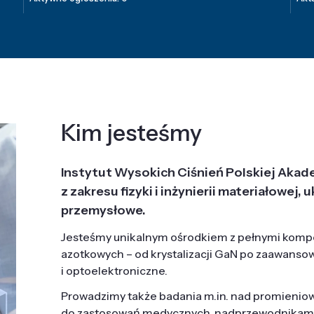
Kim jesteśmy
Instytut Wysokich Ciśnień Polskiej Akad
z zakresu fizyki i inżynierii materiałowe
przemysłowe.
Jesteśmy unikalnym ośrodkiem z pełnymi komp
azotkowych – od krystalizacji GaN po zaawanso
i optoelektroniczne.
Prowadzimy także badania m.in. nad promieni
do zastosowań medycznych, nadprzewodnikami, 