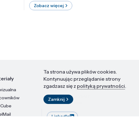
Zobacz więcej
Zobac
Ta strona używa plików cookies.
eriały
Kontakt
Kontynuując przeglądanie strony
zgadzasz się z
polityką prywatności
.
wizualna
Instytut Wysokich Ciśnień PAN
ul. Sokołowska 29/37
acowników
Zamknij
01-142 Warszawa
dCube
elMail
LinkedIn
stytutu