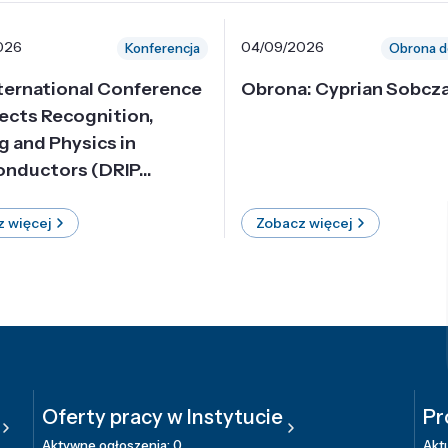
026
04/09/2026
Konferencja
Obrona d
nternational Conference
Obrona: Cyprian Sobcz
ects Recognition,
g and Physics in
nductors (DRIP...
 więcej
Zobacz więcej
Oferty pracy w Instytucie
Pr
Aktywne ogłoszenia: 0
Aktu