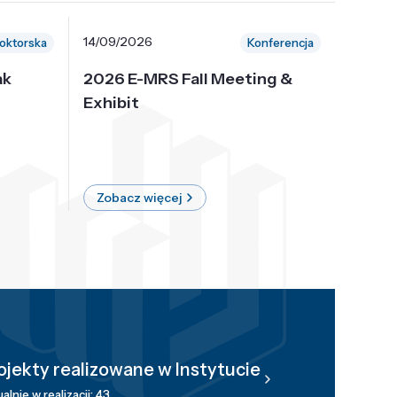
14/09/2026
30/10/
oktorska
Konferencja
ak
2026 E-MRS Fall Meeting &
5th P
Exhibit
Intern
on Sof
where 
Zobacz więcej
Zobac
ojekty realizowane w Instytucie
alnie w realizacji: 43