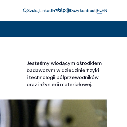
|
PL
Szukaj
LinkedIn
Duży kontrast
EN
Jesteśmy wiodącym ośrodkiem
badawczym w dziedzinie fizyki
i technologii półprzewodników
oraz inżynierii materiałowej.