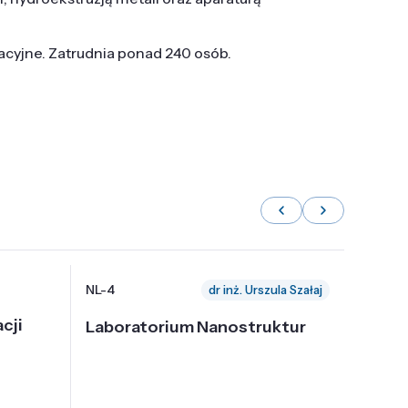
tacyjne. Zatrudnia ponad 240 osób.
NL-4
NL-6
dr inż. Urszula Szałaj
cji
Laboratorium Nanostruktur
Labor
Nadp
i Tec