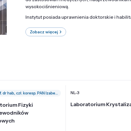
wysokociśnieniową.
Instytut posiada uprawnienia doktorskie i habili
Zobacz więcej
NL-3
prof. dr hab., czł. koresp. PAN Izabella Grzegory
Laboratorium Krystaliza
torium Fizyki
zewodników
owych