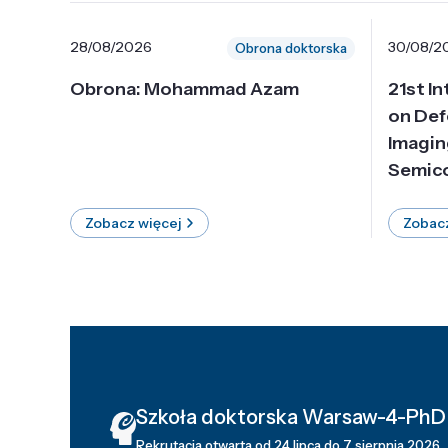
28/08/2026
30/08/2
Obrona doktorska
Obrona: Mohammad Azam
21st I
on Def
Imagin
Semico
Zobacz więcej
Zobacz
Szkoła doktorska Warsaw-4-PhD
Rekrutacja otwarta od 24 lipca do 7 sierpnia 2026