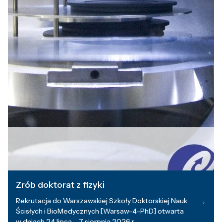
Zrób doktorat z fizyki
Rekrutacja do Warszawskiej Szkoły Doktorskiej Nauk
Ścisłych i BioMedycznych [Warsaw-4-PhD] otwarta
w dniach 24 lipca – 7 sierpnia 2026 r.