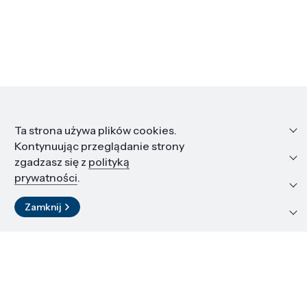
Informacje
Ta strona używa plików cookies.
Kontynuując przeglądanie strony
Edukacja i kariera
zgadzasz się z
polityką
prywatności
.
Zasoby i materiały
Zamknij
Kontakt
LinkedIn
© 2026 Instytut Wysokich Ciśnień PAN