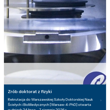
Zrób doktorat z fizyki
Rekrutacja do Warszawskiej Szkoły Doktorskiej Nauk
Ścisłych i BioMedycznych [Warsaw-4-PhD] otwarta
w dniach 24 lipca – 7 sierpnia 2026 r.