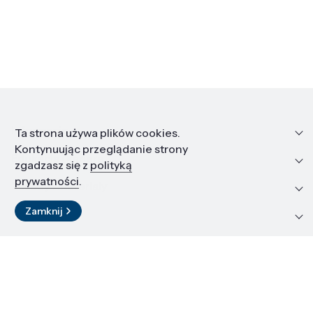
Informacje
Ta strona używa plików cookies.
Kontynuując przeglądanie strony
Edukacja i kariera
zgadzasz się z
polityką
prywatności
.
Zasoby i materiały
Zamknij
Kontakt
LinkedIn
© 2026 Instytut Wysokich Ciśnień PAN