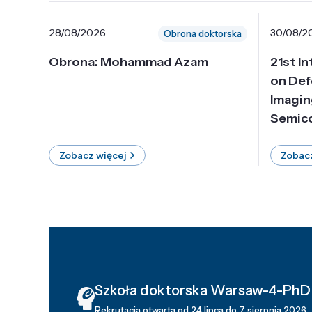
28/08/2026
30/08/2
Obrona doktorska
Obrona: Mohammad Azam
21st I
on Def
Imagin
Semico
Zobacz więcej
Zobacz
Szkoła doktorska Warsaw-4-PhD
Rekrutacja otwarta od 24 lipca do 7 sierpnia 2026