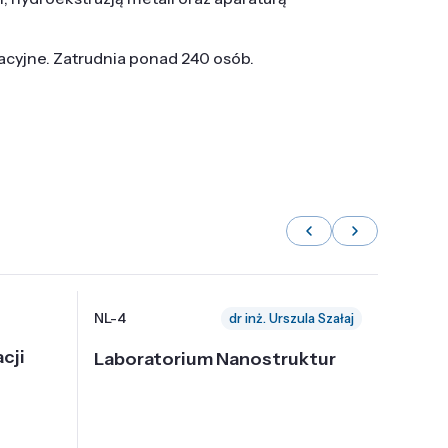
tacyjne. Zatrudnia ponad 240 osób.
NL-4
NL-6
dr inż. Urszula Szałaj
cji
Laboratorium Nanostruktur
Labor
Nadp
i Tec