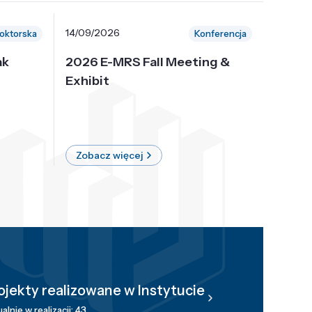
14/09/2026
30/10/
oktorska
Konferencja
ak
2026 E-MRS Fall Meeting &
5th P
Exhibit
Intern
on Sof
where 
Zobacz więcej
Zobac
ojekty realizowane w Instytucie
alnie w realizacji: 43