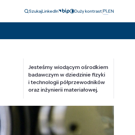
|
PL
Szukaj
LinkedIn
Duży kontrast
EN
Jesteśmy wiodącym ośrodkiem
badawczym w dziedzinie fizyki
i technologii półprzewodników
oraz inżynierii materiałowej.