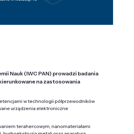
emii Nauk (IWC PAN) prowadzi badania
j, ukierunkowane na zastosowania
etencjami w technologii półprzewodników
wane urządzenia elektroniczne
owaniem terahercowym, nanomateriałami
hydroekstruzją metali oraz aparaturą