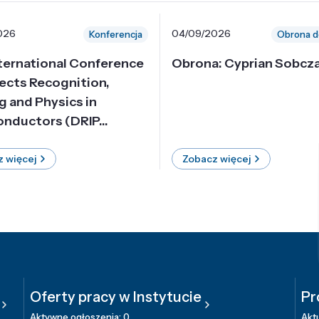
026
04/09/2026
Konferencja
Obrona d
nternational Conference
Obrona: Cyprian Sobcz
ects Recognition,
g and Physics in
nductors (DRIP...
 więcej
Zobacz więcej
Oferty pracy w Instytucie
Pr
Aktywne ogłoszenia: 0
Aktu