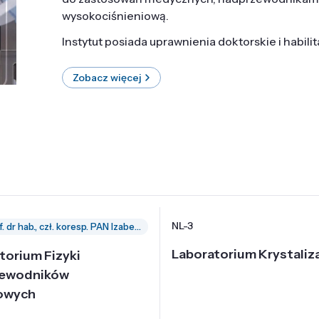
wysokociśnieniową.
Instytut posiada uprawnienia doktorskie i habili
Zobacz więcej
NL-3
prof. dr hab., czł. koresp. PAN Izabella Grzegory
Laboratorium Krystaliza
torium Fizyki
zewodników
owych