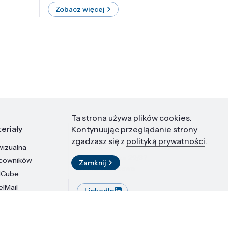
Zobacz więcej
Zobac
Ta strona używa plików cookies.
eriały
Kontakt
Kontynuując przeglądanie strony
zgadzasz się z
polityką prywatności
.
wizualna
Instytut Wysokich Ciśnień PAN
ul. Sokołowska 29/37
acowników
Zamknij
01-142 Warszawa
dCube
elMail
LinkedIn
stytutu