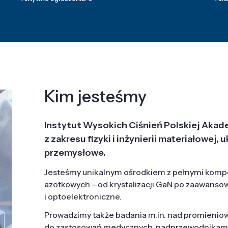
Kim jesteśmy
Instytut Wysokich Ciśnień Polskiej Akad
z zakresu fizyki i inżynierii materiałowe
przemysłowe.
Jesteśmy unikalnym ośrodkiem z pełnymi komp
azotkowych – od krystalizacji GaN po zaawanso
i optoelektroniczne.
Prowadzimy także badania m.in. nad promieni
do zastosowań medycznych, nadprzewodnikami, 