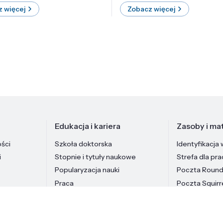
 więcej
Zobacz więcej
Edukacja i kariera
Zasoby i mat
ości
Szkoła doktorska
Identyfikacja 
i
Stopnie i tytuły naukowe
Strefa dla pr
Popularyzacja nauki
Poczta Roun
Praca
Poczta Squirr
Pracownicy In